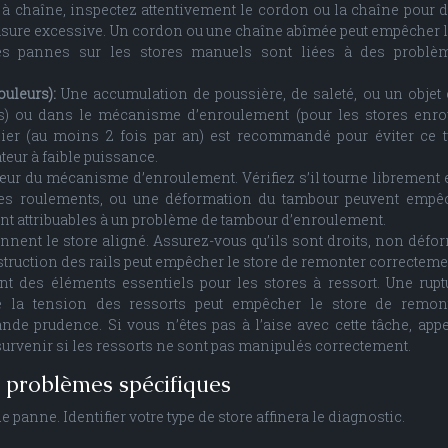
 à chaîne, inspectez attentivement le cordon ou la chaîne pour d
 usure excessive. Un cordon ou une chaîne abîmée peut empêcher l
es pannes sur les stores manuels sont liées à des problè
ouleurs):
Une accumulation de poussière, de saleté, ou un objet
ens) ou dans le mécanisme d’enroulement (pour les stores enro
ulier (au moins 2 fois par an) est recommandé pour éviter ce 
teur à faible puissance.
œur du mécanisme d’enroulement. Vérifiez s’il tourne librement 
des roulements, ou une déformation du tambour peuvent empê
nt attribuables à un problème de tambour d’enroulement.
nnent le store aligné. Assurez-vous qu’ils sont droits, non défor
truction des rails peut empêcher le store de remonter correcteme
nt des éléments essentiels pour les stores à ressort. Une rupt
e la tension des ressorts peut empêcher le store de remont
de prudence. Si vous n’êtes pas à l’aise avec cette tâche, app
urvenir si les ressorts ne sont pas manipulés correctement.
et problèmes spécifiques
 panne. Identifier votre type de store affinera le diagnostic.