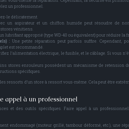
uer vous-même la réparation. Cependant, la sécurité est primordi
pelez un professionnel.
irez-le délicatement.
ec un aspirateur et un chiffon humide peut résoudre de no
stores vénitiens.
 lubrifiant approprié (type WD-40 ou équivalent) pour réduire la fr
els) :
Une petite réparation peut parfois suffire. Cependant, p
plet est recommandé.
ifiez l’alimentation électrique, le fusible, et le câblage. Si vous n’
ains stores enrouleurs possèdent un mécanisme de retension du
ructions spécifiques.
 les ressorts d’un store à ressort vous-même. Cela peut être extr
re appel à un professionnel
es et des outils spécifiques. Faire appel à un professionnel
ement endommagé (moteur grillé, tambour déformé, etc.), une rép