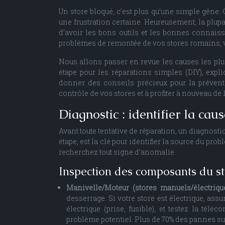
Un store bloqué, c’est plus qu’une simple gêne. 
une frustration certaine. Heureusement, la plup
d’avoir les bons outils et les bonnes connaiss
problèmes de remontée de vos stores romains, vé
Nous allons passer en revue les causes les plu
étape pour les réparations simples (DIY), expli
donner des conseils précieux pour la préventio
contrôle de vos stores et à profiter à nouveau de 
Diagnostic : identifier la cau
Avant toute tentative de réparation, un diagnosti
étape, est la clé pour identifier la source du p
recherchez tout signe d’anomalie.
Inspection des composants du s
Manivelle/Moteur (stores manuels/électriqu
desserrage. Si votre store est électrique, ass
électrique (prise, fusible), et testez la té
problème potentiel. Plus de 70% des pannes sur