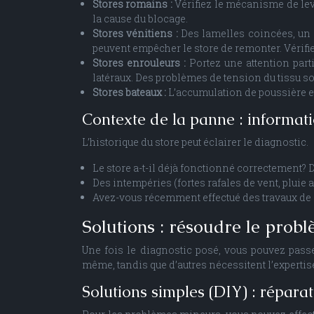
Stores romains :
Vérifiez le mécanisme de levé
la cause du blocage.
Stores vénitiens :
Des lamelles coincées, u
peuvent empêcher le store de remonter. Vérifi
Stores enrouleurs :
Portez une attention part
latéraux. Des problèmes de tension du tissu so
Stores bateaux :
L’accumulation de poussière et
Contexte de la panne : informa
L’historique du store peut éclairer le diagnostic.
Le store a-t-il déjà fonctionné correctement? D
Des intempéries (fortes rafales de vent, pluie
Avez-vous récemment effectué des travaux de
Solutions : résoudre le prob
Une fois le diagnostic posé, vous pouvez passe
même, tandis que d’autres nécessitent l’expertis
Solutions simples (DIY) : répara