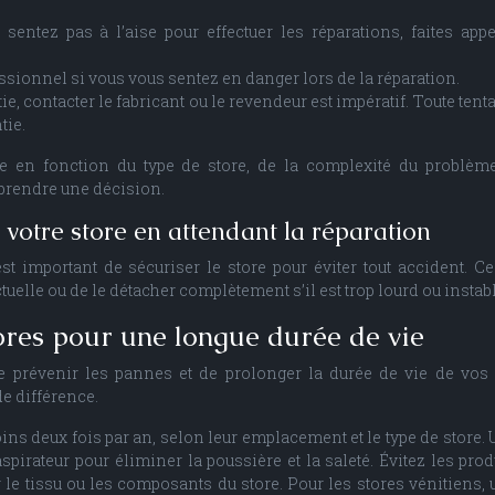
sentez pas à l’aise pour effectuer les réparations, faites app
essionnel si vous vous sentez en danger lors de la réparation.
ie, contacter le fabricant ou le revendeur est impératif. Toute tent
tie.
ie en fonction du type de store, de la complexité du problèm
prendre une décision.
 votre store en attendant la réparation
est important de sécuriser le store pour éviter tout accident. Ce
tuelle ou de le détacher complètement s’il est trop lourd ou instabl
tores pour une longue durée de vie
de prévenir les pannes et de prolonger la durée de vie de vos 
e différence.
ns deux fois par an, selon leur emplacement et le type de store. U
pirateur pour éliminer la poussière et la saleté. Évitez les prod
e tissu ou les composants du store. Pour les stores vénitiens, u