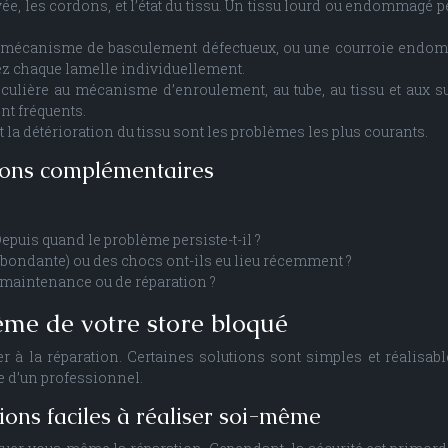
e, les cordons, et l’état du tissu. Un tissu lourd ou endommagé pe
n mécanisme de basculement défectueux, ou une courroie endo
ez chaque lamelle individuellement.
iculière au mécanisme d’enroulement, au tube, au tissu et aux s
nt fréquents.
 la détérioration du tissu sont les problèmes les plus courants.
tions complémentaires
epuis quand le problème persiste-t-il ?
 abondante) ou des chocs ont-ils eu lieu récemment ?
 maintenance ou de réparation ?
lème de votre store bloqué
r à la réparation. Certaines solutions sont simples et réalisabl
e d’un professionnel.
tions faciles à réaliser soi-même