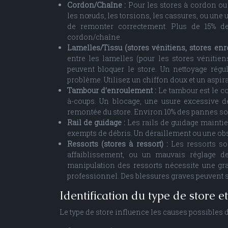
Cordon/Chaîne :
Pour les stores à cordon ou
les nœuds, les torsions, les cassures, ou une
de remonter correctement. Plus de 15% d
cordon/chaîne.
Lamelles/Tissu (stores vénitiens, stores enr
entre les lamelles (pour les stores véniti
peuvent bloquer le store. Un nettoyage rég
problème. Utilisez un chiffon doux et un aspira
Tambour d’enroulement :
Le tambour est le c
à-coups. Un blocage, une usure excessive 
remontée du store. Environ 10% des pannes so
Rail de guidage :
Les rails de guidage maintie
exempts de débris. Un déraillement ou une obs
Ressorts (stores à ressort) :
Les ressorts so
affaiblissement, ou un mauvais réglage d
manipulation des ressorts nécessite une gran
professionnel. Des blessures graves peuvent s
Identification du type de store 
Le type de store influence les causes possibles de