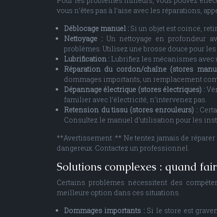
Pour les problèmes mineurs, vous pouvez effect
vous n’êtes pas à l’aise avec les réparations, ap
Déblocage manuel :
Si un objet est coincé, ret
Nettoyage :
Un nettoyage en profondeur av
problèmes. Utilisez une brosse douce pour les 
Lubrification :
Lubrifiez les mécanismes avec un
Réparation du cordon/chaîne (stores manu
dommages importants, un remplacement com
Dépannage électrique (stores électriques) :
Vér
familier avec l’électricité, n’intervenez pas.
Retension du tissu (stores enrouleurs) :
Cert
Consultez le manuel d’utilisation pour les inst
**Avertissement :** Ne tentez jamais de réparer
dangereux. Contactez un professionnel.
Solutions complexes : quand fai
Certains problèmes nécessitent des compétenc
meilleure option dans ces situations.
Dommages importants :
Si le store est grav