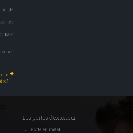
, ou de
our les
rifiant
ûteuses
oi le
aire?
Les portes d’extérieur
→
Porte en métal