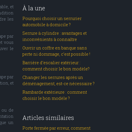
ble, et
À la une
ndition
Pourquoi choisir un serrurier
dre les
automobile à domicile ?
Serrure à cylindre : avantages et
ape par
inconvénients à connaître
et vous
Ouvrir un coffre en banque sans
uver le
perte ni dommage, c’est possible !
Barrière d’escalier extérieur :
comment choisir le bon modèle?
ape par
Changer les serrures après un
ion, et
déménagement, est-ce nécessaire ?
Rambarde extérieure : comment
choisir le bon modèle ?
s ou de
ntation
Articles similaires
ique un
Porte fermée par erreur, comment