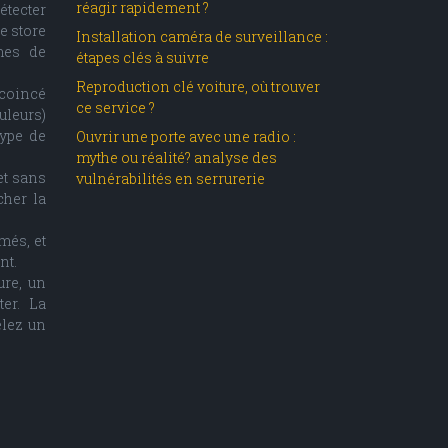
réagir rapidement ?
étecter
e store
Installation caméra de surveillance :
mes de
étapes clés à suivre
Reproduction clé voiture, où trouver
 coincé
ce service ?
uleurs)
type de
Ouvrir une porte avec une radio :
mythe ou réalité? analyse des
et sans
vulnérabilités en serrurerie
cher la
més, et
nt.
ure, un
er. La
elez un