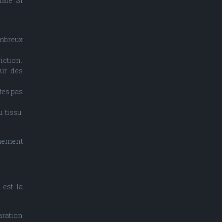
ale. Si
mbreux
iction.
our des
êtes pas
 tissu.
êmement
 est la
aration