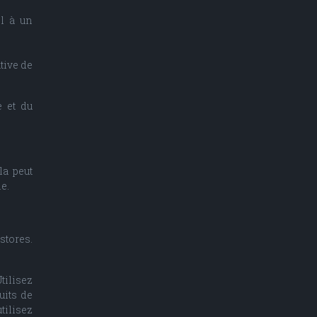
el à un
ative de
e et du
la peut
e.
stores.
tilisez
uits de
tilisez