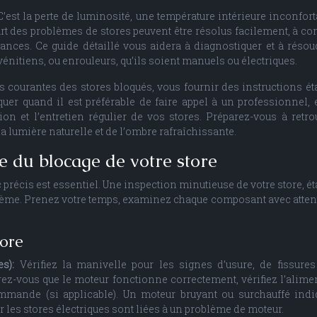
C’est la perte de luminosité, une température intérieure inconforta
art des problèmes de stores peuvent être résolus facilement, à co
ances. Ce guide détaillé vous aidera à diagnostiquer et à résou
nitiens, ou enrouleurs, qu’ils soient manuels ou électriques.
s courantes des stores bloqués, vous fournir des instructions ét
quer quand il est préférable de faire appel à un professionnel, 
n et l’entretien régulier de vos stores. Préparez-vous à retro
la lumière naturelle et de l’ombre rafraîchissante.
se du blocage de votre store
c précis est essentiel. Une inspection minutieuse de votre store, ét
roblème. Prenez votre temps, examinez chaque composant avec attent
tore
es):
Vérifiez la manivelle pour les signes d’usure, de fissure
urez-vous que le moteur fonctionne correctement, vérifiez l’alime
lécommande (si applicable). Un moteur bruyant ou surchauffé ind
 les stores électriques sont liées à un problème de moteur.