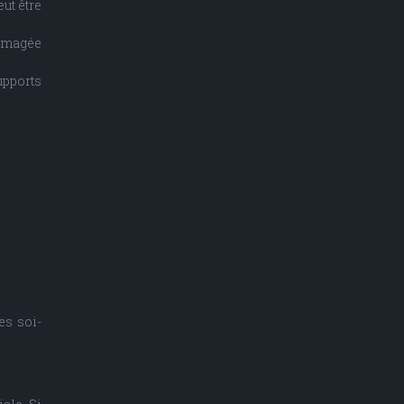
ut être
mmagée
upports
es soi-