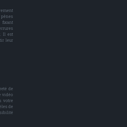
irement
s pênes
 fixant
errures
 Il est
ir leur
reté de
e vidéo
n votre
èles de
ibilité