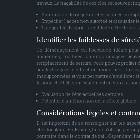
travaux. La traçabilité de ces clés est souvent i
Élimination du risque de clés perdues ou dupl
Empêcher l’accès non autorisé et dissuader le
Tranquillité d’esprit : la certitude d’être le seul
Identifier les faiblesses de sûret
Un déménagement est l’occasion idéale pour é
anciennes, rouillées, ou endommagées peuven
remplacement de serrure, vous pouvez profiter d
aux techniques d’effraction modernes. Une éva
insoupçonnées et vous permettre d’améliorer sign
la porte et le bâti sont également en bon état pou
Évaluation de l’état actuel des serrures.
Potentiel d’amélioration de la sûreté globale.
Considérations légales et contra
Il est important de se renseigner sur les aspec
êtes locataire. En France, la loi n’oblige pas un 
contraire dans le contrat de bail. Cependant, l’art