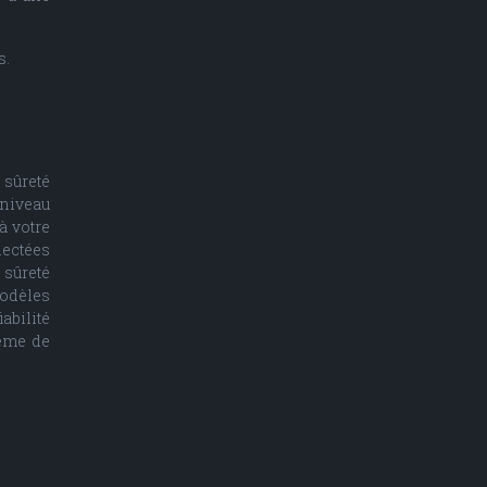
s.
sûreté
 niveau
à votre
nectées
 sûreté
modèles
abilité
tème de