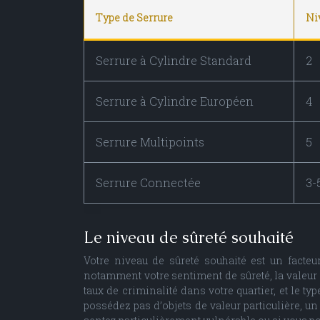
Type de Serrure
Niv
Serrure à Cylindre Standard
2
Serrure à Cylindre Européen
4
Serrure Multipoints
5
Serrure Connectée
3-
Le niveau de sûreté souhaité
Votre niveau de sûreté souhaité est un facte
notamment votre sentiment de sûreté, la valeur 
taux de criminalité dans votre quartier, et le t
possédez pas d’objets de valeur particulière, un