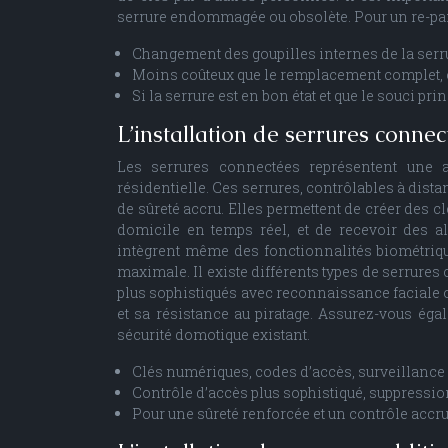
serrure endommagée ou obsolète. Pour un re-panna
Changement des goupilles internes de la serrur
Moins coûteux que le remplacement complet, 
Si la serrure est en bon état et que le souci pri
L’installation de serrures connec
Les serrures connectées représentent une a
résidentielle. Ces serrures, contrôlables à dista
de sûreté accru. Elles permettent de créer des cl
domicile en temps réel, et de recevoir des al
intègrent même des fonctionnalités biométriq
maximale. Il existe différents types de serrur
plus sophistiqués avec reconnaissance faciale ou
et sa résistance au piratage. Assurez-vous ég
sécurité domotique existant.
Clés numériques, codes d’accès, surveillance à
Contrôle d’accès plus sophistiqué, suppression 
Pour une sûreté renforcée et un contrôle accru