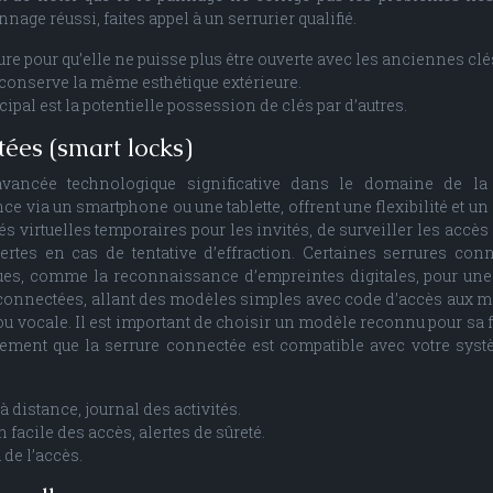
ge réussi, faites appel à un serrurier qualifié.
e pour qu’elle ne puisse plus être ouverte avec les anciennes clé
conserve la même esthétique extérieure.
ncipal est la potentielle possession de clés par d’autres.
tées (smart locks)
vancée technologique significative dans le domaine de la 
nce via un smartphone ou une tablette, offrent une flexibilité et un
és virtuelles temporaires pour les invités, de surveiller les accès 
ertes en cas de tentative d’effraction. Certaines serrures con
ues, comme la reconnaissance d’empreintes digitales, pour une
es connectées, allant des modèles simples avec code d’accès aux 
 vocale. Il est important de choisir un modèle reconnu pour sa fi
alement que la serrure connectée est compatible avec votre sys
 distance, journal des activités.
facile des accès, alertes de sûreté.
 de l’accès.