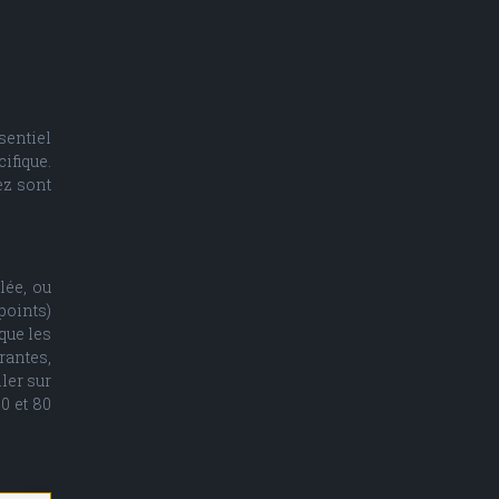
sentiel
ifique.
ez sont
lée, ou
points)
que les
rantes,
ler sur
0 et 80