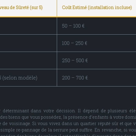
eau de Sûreté (sur 5)
Coût Estimé (installation incluse)
50 – 100 €
100 – 250 €
250 – 500 €
5 (selon modèle)
200 – 700 €
ur déterminant dans votre décision. Il dépend de plusieurs él
des biens que vous possédez, la présence d’enfants à votre domic
ype de voisinage. Si vous vivez dans un quartier réputé sûr et que 
 simple re-pannage de la serrure peut suffire. En revanche, si vo