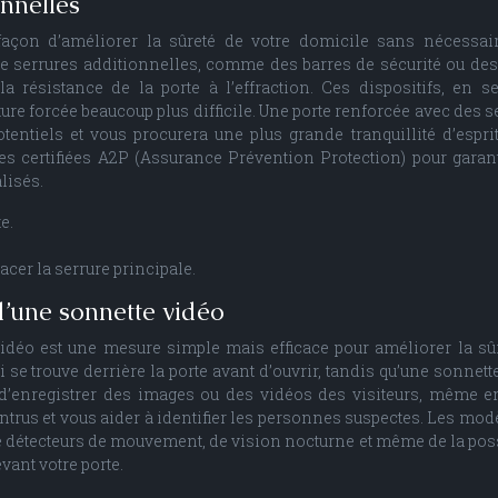
onnelles
 façon d’améliorer la sûreté de votre domicile sans nécessa
n de serrures additionnelles, comme des barres de sécurité ou de
résistance de la porte à l’effraction. Ces dispositifs, en se
ture forcée beaucoup plus difficile. Une porte renforcée avec des s
entiels et vous procurera une plus grande tranquillité d’esprit.
es certifiées A2P (Assurance Prévention Protection) pour garant
lisés.
e.
cer la serrure principale.
 d’une sonnette vidéo
 vidéo est une mesure simple mais efficace pour améliorer la sû
 se trouve derrière la porte avant d’ouvrir, tandis qu’une sonnett
é d’enregistrer des images ou des vidéos des visiteurs, même e
ntrus et vous aider à identifier les personnes suspectes. Les mod
e détecteurs de mouvement, de vision nocturne et même de la poss
ant votre porte.