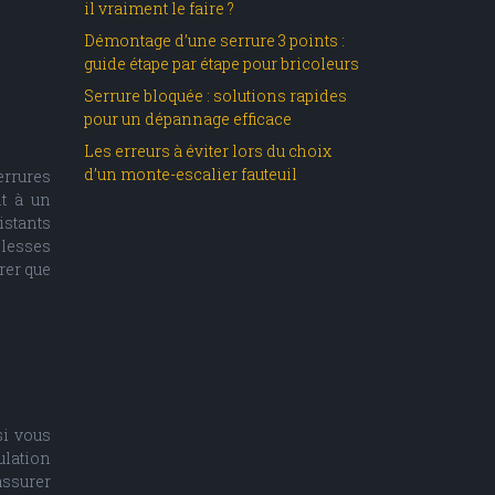
il vraiment le faire ?
Démontage d’une serrure 3 points :
guide étape par étape pour bricoleurs
Serrure bloquée : solutions rapides
pour un dépannage efficace
Les erreurs à éviter lors du choix
d’un monte-escalier fauteuil
errures
nt à un
istants
blesses
rer que
si vous
ulation
 assurer