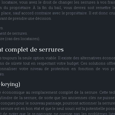
 locataire, vous avez le droit de changer les serrures à vos frai
 du propriétaire. À la fin du bail, vous devrez soit remettre l
 place, sauf accord contraire avec le propriétaire. Il est donc cru
vant de prendre une décision.
es.
ent de serrures.
re (cas des locataires).
t complet de serrures
toujours la seule option viable. Il existe des alternatives écon
 de sûreté tout en respectant votre budget. Ces solutions offr
rsonnaliser votre niveau de protection en fonction de vos pri
és.
-keying)
ive économique au remplacement complet de la serrure. Cette te
ylindre de la serrure, de sorte que les anciennes clés ne puisse
t conçues pour le nouveau pannage, pourront actionner la serrure.
 serrure est en bon état et que le seul souci est la potentielle pos
nt de noter que le re-pannage ne corrige pas les problèmes lié