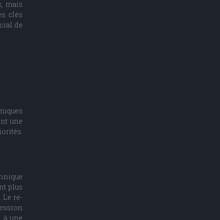
s, mais
es clés
cial de
omiques
ent une
orités.
chnique
nt plus
 Le re-
session
s à une