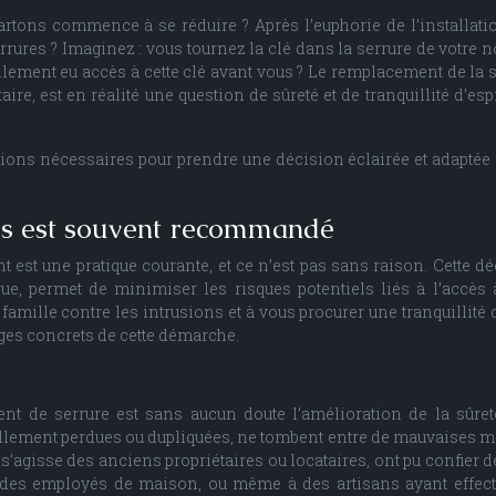
tons commence à se réduire ? Après l’euphorie de l’installati
serrures ? Imaginez : vous tournez la clé dans la serrure de votre 
ement eu accès à cette clé avant vous ? Le remplacement de la s
 est en réalité une question de sûreté et de tranquillité d’espri
ations nécessaires pour prendre une décision éclairée et adaptée 
es est souvent recommandé
st une pratique courante, et ce n’est pas sans raison. Cette dé
e, permet de minimiser les risques potentiels liés à l’accès 
 famille contre les intrusions et à vous procurer une tranquillité d
ges concrets de cette démarche.
nt de serrure est sans aucun doute l’amélioration de la sûret
ellement perdues ou dupliquées, ne tombent entre de mauvaises ma
 s’agisse des anciens propriétaires ou locataires, ont pu confier d
 des employés de maison, ou même à des artisans ayant effec