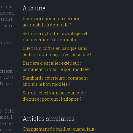
on, une
À la une
nouveau
Pourquoi choisir un serrurier
errure,
automobile à domicile ?
t qu’il
Serrure à cylindre : avantages et
inconvénients à connaître
à votre
Ouvrir un coffre en banque sans
perte ni dommage, c’est possible !
Barrière d’escalier extérieur :
comment choisir le bon modèle?
cision,
à votre
Rambarde extérieure : comment
’esprit
choisir le bon modèle ?
Serrure électronique pour porte
d’entrée : pourquoi l’adopter ?
é. Cela
ins. Il
Articles similaires
es clés
Changement de barillet : quand faut-
tué des