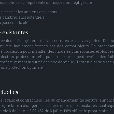
mpossible, ce qui représente un risque non négligeable.
iquées par les anciens occupants.
s cambrioleurs potentiels.
 à posséder la clé.
é existantes
valuer l’état général de vos serrures et de vos portes. Des s
t être facilement forcées par des cambrioleurs. En procéda
e l’occasion pour installer des modèles plus robustes et plus rés
luation professionnelle par un serrurier peut révéler des fai
ificativement la sûreté de votre domicile. Il est crucial de s’assu
r une protection optimale.
ctuelles
ts légaux et contractuels liés au changement de serrure, surtout 
propriétaire à changer les serrures entre deux locataires, sauf stip
icle 6 de la loi n° 89-462 du 6 juillet 1989 oblige le propriétaire à