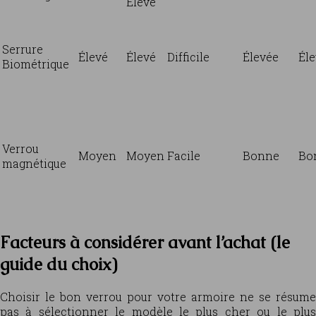
Élevé
Serrure
Élevé
Élevé
Difficile
Élevée
Él
Biométrique
Verrou
Moyen
Moyen
Facile
Bonne
Bo
magnétique
Facteurs à considérer avant l’achat (le
guide du choix)
Choisir le bon verrou pour votre armoire ne se résume
pas à sélectionner le modèle le plus cher ou le plus