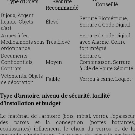
Type d’Objets
Sécurité
Conseillé
Recommandé
Bijoux, Argent
Serrure Biométrique,
liquide, Objets
Élevé
Serrure à Code Digital
d’art
Armes à feu,
Serrure à Code Digital
Médicaments sous
Très Élevé
avec Alarme, Coffre-
ordonnance
fort intégré
Documents
Serrure à
Confidentiels,
Moyen
Combinaison, Serrure
Contrats
à Clé de Haute Sécurité
Vêtements, Objets
Faible
Verrou à came, Loquet
de décoration
Type d’armoire, niveau de sécurité, facilité
d’installation et budget
Le matériau de l’armoire (bois, métal, verre), l’épaisseur
des parois et la conception (portes battantes,
coulissantes) influencent le choix du verrou et de la
méthode d’installation. Le niveau de sécurité souhaité