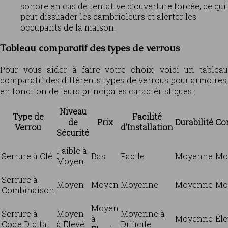
sonore en cas de tentative d’ouverture forcée, ce qui
peut dissuader les cambrioleurs et alerter les
occupants de la maison.
Tableau comparatif des types de verrous
Pour vous aider à faire votre choix, voici un tableau
comparatif des différents types de verrous pour armoires,
en fonction de leurs principales caractéristiques :
Niveau
Type de
Facilité
de
Prix
Durabilité
Co
Verrou
d’Installation
Sécurité
Faible à
Serrure à Clé
Bas
Facile
Moyenne
Mo
Moyen
Serrure à
Moyen
Moyen
Moyenne
Moyenne
Mo
Combinaison
Moyen
Serrure à
Moyen
Moyenne à
à
Moyenne
Él
Code Digital
à Élevé
Difficile